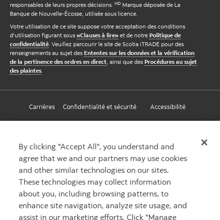
MD
responsables de leurs propres décisions.
Marque déposée de La
Banque de Nouvelle-Écosse, utilisée sous licence.
Votre utilisation de ce site suppose votre acceptation des conditions
d'utilisation figurant sous
«Clauses à lire»
et de notre
Politique de
confidentialité
. Veuillez parcourir le site de Scotia iTRADE pour des
renseignements au sujet des
Ententes sur les données et la vérification
de la pertinence des ordres en direct
, ainsi que des
Procédures au sujet
des plaintes
.
Carrières
Confidentialité et sécurité
Accessibilité
Paramètres des témoins
By clicking "Accept All", you understand and
agree that we and our partners may use cookies
and other similar technologies on our sites.
These technologies may collect information
about you, including browsing patterns, to
enhance site navigation, analyze site usage, and
assist in our marketing efforts. Click "Manage