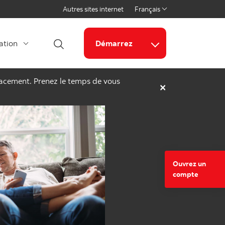
Autres sites internet
Français
Select a language
cation
Démarrez
Ouvrir la recherche
Liens connexes
placement. Prenez le temps de vous
×
Ouvrez un
compte