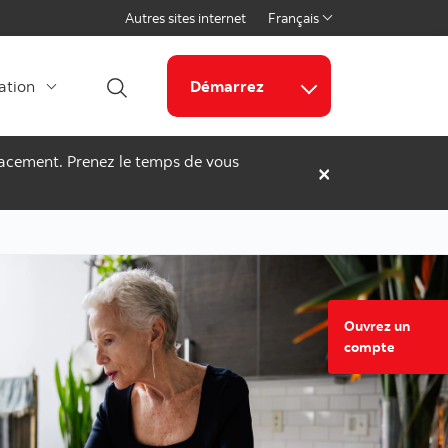
Autres sites internet
Français
Select a language
cation
Démarrez
Ouvrir la recherche
Liens connexes
placement. Prenez le temps de vous
×
Ouvrez un
compte