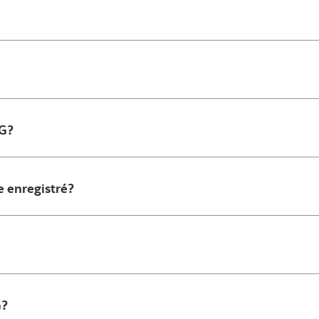
PG?
 enregistré?
G?