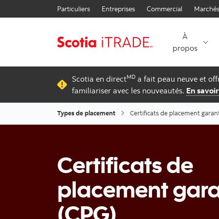
Particuliers
Entreprises
Commercial
Marchés
À
propos
MD
Scotia en direct
a fait peau neuve et of
familiariser avec les nouveautés.
En savoir
Types de placement
Certificats de placement garan
Certificats de
placement gara
(CPG)