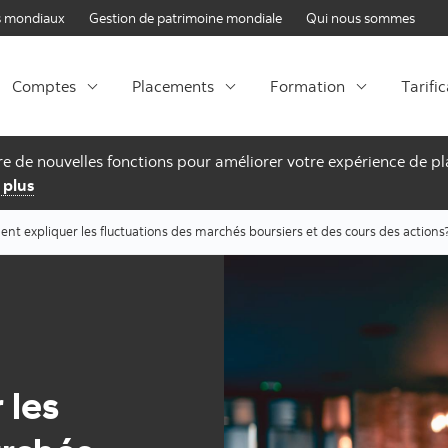
Passer au contenu
 mondiaux
Gestion de patrimoine mondiale
Qui nous sommes
Comptes
Placements
Formation
Tarifi
fre de nouvelles fonctions pour améliorer votre expérience de 
 plus
t expliquer les fluctuations des marchés boursiers et des cours des actions
 les