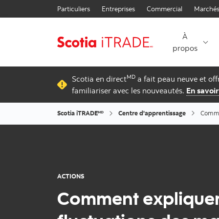
Particuliers
Entreprises
Commercial
Marchés
À
propos
MD
Scotia en direct
a fait peau neuve et of
familiariser avec les nouveautés.
En savoir
Scotia iTRADE🅫
Centre d'apprentissage
Commen
ACTIONS
Comment expliquer