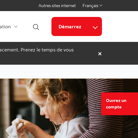
Autres sites internet
Français
Select a language
cation
Démarrez
Ouvrir la recherche
Liens connexes
placement. Prenez le temps de vous
×
Ouvrez un
Ouvrez 
compte