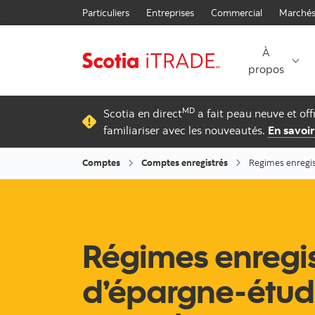
Particuliers
Entreprises
Commercial
Marchés
À
propos
MD
Scotia en direct
a fait peau neuve et of
familiariser avec les nouveautés.
En savoir
Comptes
Comptes enregistrés
Regimes enregi
Régimes enregis
d’épargne-étud