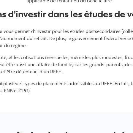
applicable de l’enfant ou du bénéficiaire.
 d’investir dans les études de v
 vous permet d’investir pour les études postsecondaires (collèg
u’au moment du retrait. De plus, le gouvernement fédéral verse 
eur du régime.
mpte, et les cotisations mensuelles, même les plus modestes, fr
 être aussi une affaire de famille, car les grands-parents, des
 et être détenteur† d’un REEE.
 plusieurs types de placements admissibles au REEE. En fait, 
, FNB et CPG).