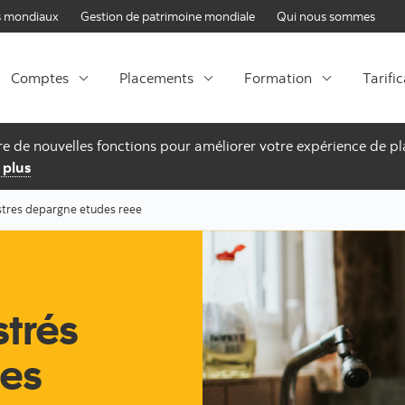
Passer au contenu
 mondiaux
Gestion de patrimoine mondiale
Qui nous sommes
Comptes
Placements
Formation
Tarifi
fre de nouvelles fonctions pour améliorer votre expérience de 
 plus
stres depargne etudes reee
trés
es