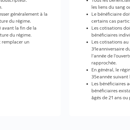
u souscripteur.
Tous les bénéficiai
e.
les liens du sang 
esser généralement à la
Le bénéficiaire do
rture du régime.
certains cas partic
 avant la fin de la
Les cotisations do
rture du régime.
bénéficiaires indiv
t remplacer un
Les cotisations au
31e anniversaire du
l’année de l’ouvert
rapprochée.
En général, le régi
35e année suivant 
Les bénéficiaires 
bénéficiaires exist
âgés de 21 ans ou 