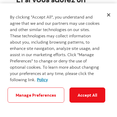
paiement?
By clicking "Accept All", you understand and
Si n'effectuez pas le paiement minimal pour
agree that we and our partners may use cookies
une année, vous devrez déclarer le montant
and other similar technologies on our sites.
impayé à titre de revenu provenant du REER.
These technologies may collect information
Autrement dit, si votre paiement minimal est
about you, including browsing patterns, to
de 2 333 $ et que vous ne remboursez que 1
enhance site navigation, analyze site usage, and
333 $, la différence de 1 000 $ sera imposée
assist in our marketing efforts. Click "Manage
(à votre taux marginal d'imposition le plus
Preferences" to change or deny the use of
élevé) à titre de revenu provenant du REER.
optional cookies. To learn more about changing
Votre solde RAP sera cependant réduit de 2
your preferences at any time, please click the
333 $.
following link.
Policy
Autre aspect
Manage Preferences
Accept All
important à considérer